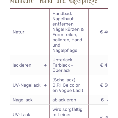
Maniküre – Hand- und Nagelpflege
Handbad,
Nagelhaut
entfernen,
Nägel kürzen &
Natur
€ 40,00
Form feilen,
polieren, Hand-
und
Nagelpflege
Unterlack –
lackieren
+
Farblack –
€ 43,00
Überlack
(Schellack)
UV-Nagellack
+
O.P.I Gelcolor,
€ 50,00
en Vogue LacIt!
Nagellack
ablackieren
€ 4,00
wird sorgfältig
UV-Lack
mit einer
€ 20,00