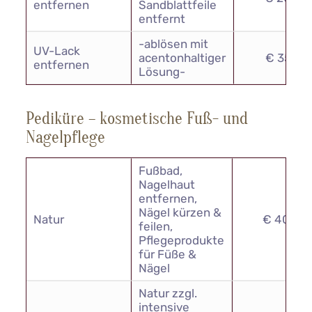
entfernen
Sandblattfeile
entfernt
-ablösen mit
UV-Lack
acentonhaltiger
€ 35,00
entfernen
Lösung-
Pediküre – kosmetische Fuß- und
Nagelpflege
Fußbad,
Nagelhaut
entfernen,
Nägel kürzen &
Natur
€ 40,00
feilen,
Pflegeprodukte
für Füße &
Nägel
Natur zzgl.
intensive