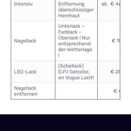
Intensiv
Entfernung
ab € 46,00
überschüssiger
Hornhaut
Unterlack –
Farblack –
Überlack ! Nur
Nagellack
€ 15,00
entsprechend
der Wetterlage
!
(Schellack)
LED-Lack
O.P.I Gelcolor,
€ 20,00
en Vogue LacIt!
Nagellack
€ 4,00
entfernen